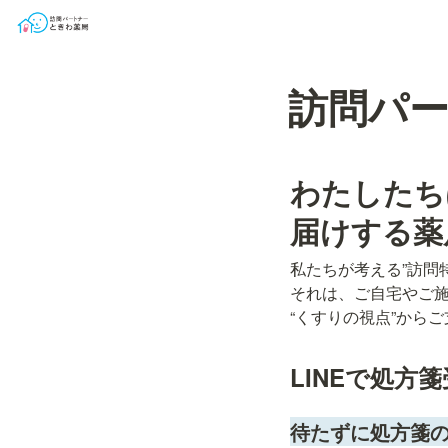
訪問パ
わたしたち
届けする薬
私たちが考える”訪問特
それは、ご自宅やご施
“くすりの視点”から
LINEで処方
待たずに処方箋