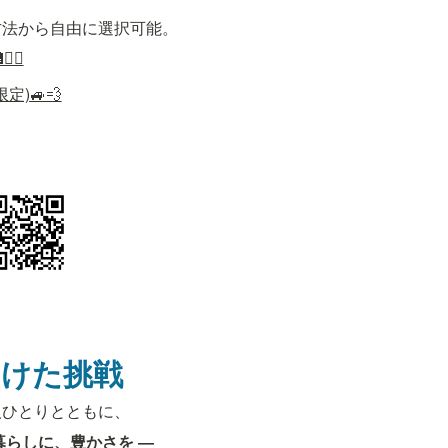
方法から自由に選択可能。
‍⚕️
定)🚙💨
向けた挑戦
人ひとりとともに、
暮らしに、豊かさを ―