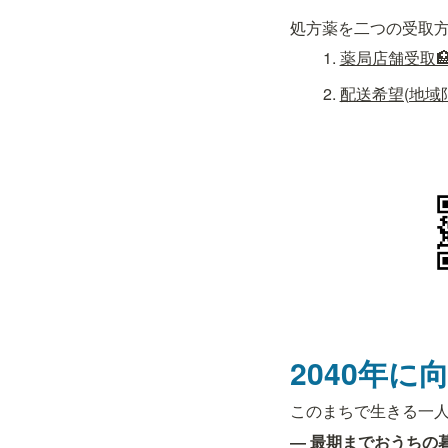
処方薬を二つの受取
薬局店舗受取🏥👩
配送希望(地域限
2040年に
このまちで生きる一
― 最期までおうちの